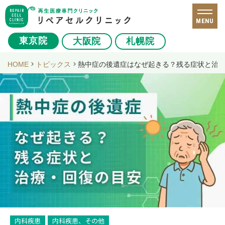
MENU
東京院
大阪院
札幌院
HOME
トピックス
熱中症の後遺症はなぜ起きる？残る症状と治
内科疾患
内科疾患、その他