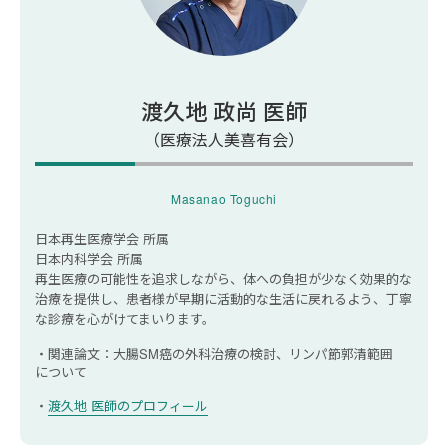
熱中症の後遺症が残りやすい人の特徴とリスク要
因
高齢者や既往症がある人は注意が必要｜軽症
でも油断は禁物
渡久地 政尚 医師
一度熱中症になると再発リスクが上がる？
（医療法人美喜有会）
熱中症の後遺症は治る？治療と回復までの目安
Masanao Toguchi
自然回復するケースと長引くケースの違い
日本再生医療学会 所属
病院は何科を受診すれば良い？
日本内科学会 所属
後遺症の治し方と回復のための生活習慣
再生医療の可能性を追求しながら、体への負担が少なく効果的な
治療を提供し、患者様が早期に活動的な生活に戻れるよう、丁寧
な診療を心がけてまいります。
熱中症の後遺症を防ぐポイント
関連論文：大腸SM癌の外科治療の検討、リンパ節郭清範囲
熱中症そのものを予防する
について
体調変化の早期察知と正しい対処法を取る
渡久地 医師のプロフィール
まとめ｜熱中症の後遺症は早期対処と予防が大切