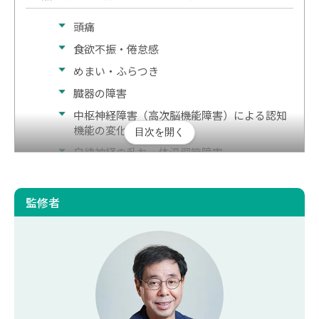
頭痛
食欲不振・倦怠感
めまい・ふらつき
臓器の障害
中枢神経障害（高次脳機能障害）による認知
機能の変化
目次を開く
自律神経の乱れ・体温調節障害
熱中症の後遺症が起こる原因
監修者
高体温による脳細胞・神経へのダメージ
脱水と動脈硬化による血栓・脳梗塞のリスク
ホルモンバランスや臓器機能の乱れ
早めの受診が命を救う｜迷ったときは救急車を