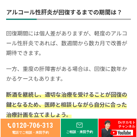
アルコール性肝炎が回復するまでの期間は？
回復期間には個人差がありますが、軽度のアルコ
ール性肝炎であれば、数週間から数カ月で改善が
期待できます。
一方、重度の肝障害がある場合は、回復に数年か
かるケースもあります。
断酒を継続し、適切な治療を受けることが回復の
鍵となるため、医師と相談しながら自分に合った
治療計画を立てましょう。
Dr.サカモト
0120-706-313
チャンネル
また、当院「リペアセルクリニック」では肝硬
ご相談・来院予約
電話でご相談・来院予約