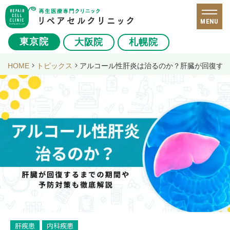
MENU
東京院
大阪院
札幌院
HOME
トピックス
アルコール性肝炎は治るのか？肝臓が回復す
肝疾患
内科疾患