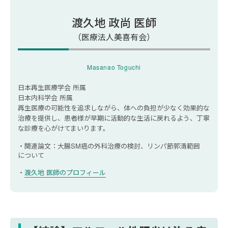
肝生検
渡久地 政尚 医師
血液検査・画像検査
（医療法人美喜有会）
まとめ｜アルコール性肝炎は節酒や断酒で回復を
Masanao Toguchi
目指そう
日本再生医療学会 所属
アルコール性肝炎の治療についてよくある質問
日本内科学会 所属
再生医療の可能性を追求しながら、体への負担が少なく効果的な
アルコール性肝炎の治療についてよくある質
治療を提供し、患者様が早期に活動的な生活に戻れるよう、丁寧
問肝臓は禁酒すると回復しますか？
な診療を心がけてまいります。
アルコール性肝炎が回復するまでの期間は？
関連論文：大腸SM癌の外科治療の検討、リンパ節郭清範囲
について
渡久地 医師のプロフィール