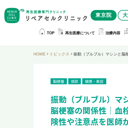
東京院
大
TOP
再生医療について
治療内容
HOME
トピックス
振動（ブルブル）マシンと脳
脳梗塞
頭部
健康・美容
振動（ブルブル）マ
脳梗塞の関係性｜血
険性や注意点を医師