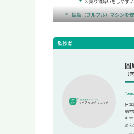
3.乗り物酔いをしやす
振動（ブルブル）マシンを
1.振動が弱いモードか
2.長くても1日1時間ま
監修者
3.説明書を確認してか
まとめ｜脳梗塞と振動（ブ
圓
脳梗塞の振動（ブルブル）
（医
振動マシーンは血栓予
Tomo
振動（ブルブル）マシ
日本
脳神
も早
めら