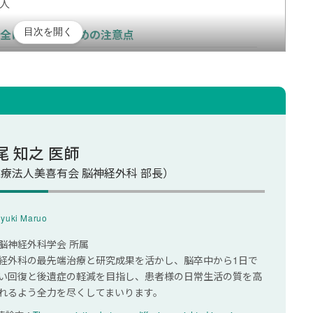
い人
目次を開く
安全に使用するための注意点
ら使用する
での使用にする
ら使用する
ルブル）マシンの関係性
尾 知之 医師
マシンについてよくある質問
療法人美喜有会 脳神経外科 部長）
防に効果的ですか？
yuki Maruo
ンは危険ですか？
脳神経外科学会 所属
経外科の最先端治療と研究成果を活かし、脳卒中から1日で
い回復と後遺症の軽減を目指し、患者様の日常生活の質を高
れるよう全力を尽くしてまいります。