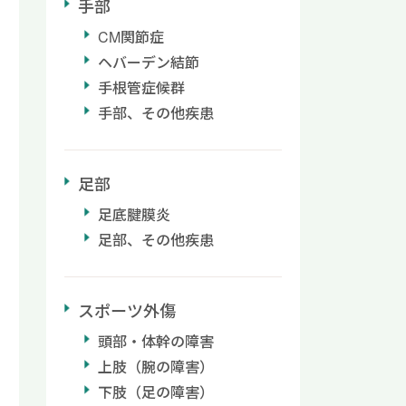
手部
CM関節症
ヘバーデン結節
手根管症候群
手部、その他疾患
足部
足底腱膜炎
足部、その他疾患
スポーツ外傷
頭部・体幹の障害
上肢（腕の障害）
下肢（足の障害）