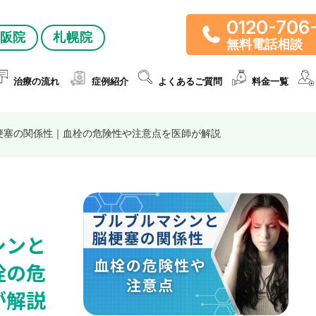
0120-706
阪院
札幌院
無料電話相談
治療の流れ
症例紹介
よくあるご質問
料金一覧
梗塞の関係性｜血栓の危険性や注意点を医師が解説
シンと
栓の危
が解説