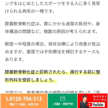
ングをはじめとしたスポーツをする人に多く見受
けられる病気の一種です。
膝蓋軟骨軟化症は、膝にかかる過度の負担や、身
体構造の問題など、複数の原因が考えられます。
軽度〜中程度の場合、保存治療により改善が見込
めますが、重度では手術療法を検討するケースも
あります。
膝蓋軟骨軟化症と診断されたら、進行する前に整
形外科を受診しましょう。
当院では、患者様自身の細胞や組織を用いた「再
Dr.サカモト
0120-706-313
生医療」も選択可能です。
チャンネル
ご相談・来院予約
電話でご相談・来院予約