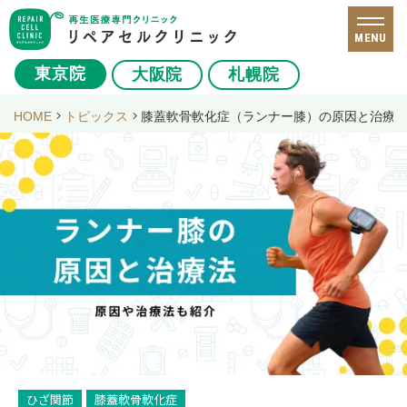
MENU
東京院
大阪院
札幌院
HOME
トピックス
膝蓋軟骨軟化症（ランナー膝）の原因と治療法
ひざ関節
膝蓋軟骨軟化症