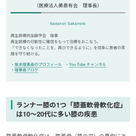
（医療法人美喜有会 理事長）
膝蓋軟骨軟化症に関してよくある質問
膝蓋軟骨軟化症と診断されたら運動しない方
Sadanori Sakamoto
が良いですか？
再生医療抗加齢学会 理事
膝蓋軟骨軟化症の改善にストレッチは有効で
再生医療の可能性に確信をもって治療をおこなう。
すか？
「できなくなったことを、再びできるように」を信条に
患者の笑
膝蓋軟骨軟化症の治療に手術は必要ですか？
顔を守り続ける。
坂本理事長のプロフィール
You Tube チャンネル
理事長ブログ
ランナー膝の1つ「膝蓋軟骨軟化症」
は10～20代に多い膝の疾患
膝蓋軟骨軟化症は、膝蓋骨（膝の皿）の裏側にあ