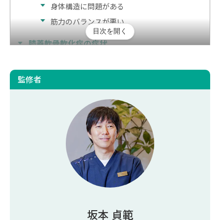
身体構造に問題がある
筋力のバランスが悪い
目次を開く
膝蓋軟骨軟化症の症状
膝の痛み
監修者
膝が軋むような違和感
膝蓋軟骨軟化症の検査
【症状別】膝蓋軟骨軟化症の治療
【軽度〜中程度】保存療法
【重度】手術療法
【重度】再生医療
まとめ｜膝蓋軟骨軟化症の症状にお悩みなら早め
に受診しよう
坂本 貞範