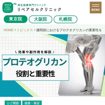
MENU
東京院
大阪院
札幌院
HOME
トピックス
膝関節におけるプロテオグリカンの重要性を
ひざ関節
健康・美容