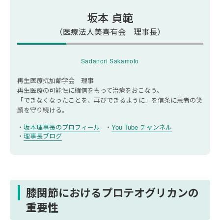
フケアはありますか？
坂本 貞範
プロテオグリカンを摂取すると癌になるとい
うのは本当ですか？
（医療法人美喜有会 理事長）
Sadanori Sakamoto
再生医療抗加齢学会 理事
再生医療の可能性に確信をもって治療をおこなう。
「できなくなったことを、再びできるように」を信条に
患者の笑
顔を守り続ける。
坂本理事長のプロフィール
You Tube チャンネル
理事長ブログ
膝関節におけるプロテオグリカンの
重要性