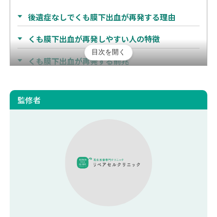
後遺症なしでくも膜下出血が再発する理由
くも膜下出血が再発しやすい人の特徴
目次を開く
くも膜下出血が再発する前兆
動眼神経麻痺
頭痛
監修者
くも膜下出血再発時の生存率と予後
くも膜下出血の再発を防ぐためのポイント
生活習慣の改善
定期的な検査
再生医療という選択肢
正しい知識と習慣でくも膜下出血の再発率を下げ