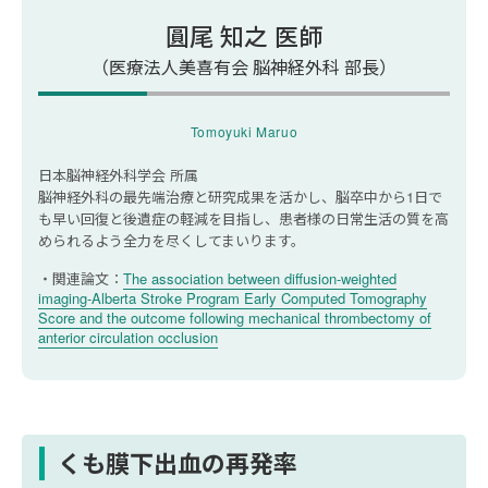
よう
圓尾 知之 医師
（医療法人美喜有会 脳神経外科 部長）
くも膜下出血の再発率に関するよくある質問
くも膜下出血の再発は何度も繰り返します
Tomoyuki Maruo
か？
再発したら再手術はできますか？
日本脳神経外科学会 所属
脳神経外科の最先端治療と研究成果を活かし、脳卒中から1日で
も早い回復と後遺症の軽減を目指し、患者様の日常生活の質を高
められるよう全力を尽くしてまいります。
関連論文：
The association between diffusion-weighted
imaging-Alberta Stroke Program Early Computed Tomography
Score and the outcome following mechanical thrombectomy of
anterior circulation occlusion
くも膜下出血の再発率