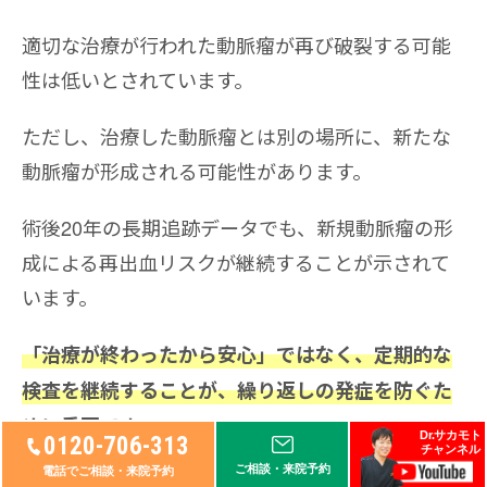
適切な治療が行われた動脈瘤が再び破裂する可能
性は低いとされています。
ただし、治療した動脈瘤とは別の場所に、新たな
動脈瘤が形成される可能性があります。
術後20年の長期追跡データでも、新規動脈瘤の形
成による再出血リスクが継続することが示されて
います。
「治療が終わったから安心」ではなく、定期的な
検査を継続することが、繰り返しの発症を防ぐた
めに重要です。
Dr.サカモト
0120-706-313
チャンネル
ご相談・来院予約
電話でご相談・来院予約