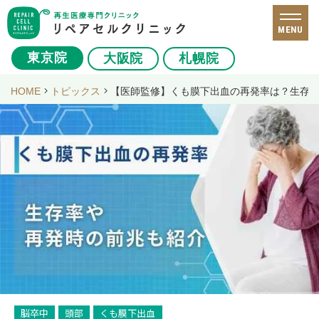
MENU
東京院
大阪院
札幌院
HOME
トピックス
【医師監修】くも膜下出血の再発率は？生存
脳卒中
頭部
くも膜下出血