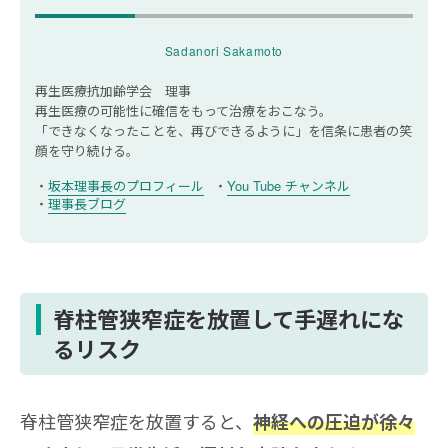
脊柱管狭窄症の手術後に後遺症はあります
か？
Sadanori Sakamoto
再生医療抗加齢学会 理事
再生医療の可能性に確信をもって治療をおこなう。
「できなくなったことを、再びできるように」を信条に
患者の笑
顔を守り続ける。
坂本理事長のプロフィール
You Tube チャンネル
理事長ブログ
脊柱管狭窄症を放置して手遅れにな
るリスク
脊柱管狭窄症を放置すると、
神経への圧迫が徐々