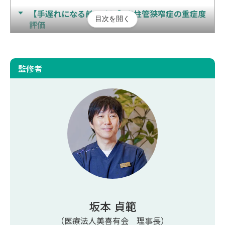
【手遅れになる前に確認】脊柱管狭窄症の重症度
目次を開く
評価
脊柱管狭窄症の治し方
監修者
保存療法
手術療法
再生医療
脊柱管狭窄症を手遅れにしない予防法
脊柱管狭窄症は手遅れになる前に受診しよう
脊柱管狭窄症の手遅れな状態に関するよくある質
問
脊柱管狭窄症は手術しないで治すことができ
坂本 貞範
ますか？
（医療法人美喜有会 理事長）