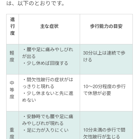
は、以下のとおりです。
進
行
主な症状
歩行能力の目安
度
・腰や足に痛みやしびれ
軽
30分以上は連続で歩
が出る
度
ける
・少し休めば回復する
・間欠性跛行の症状がは
中
っきりと現れる
10〜20分程度の歩行
等
・少し休まないと先に進
で休憩が必要
度
めない
・安静時でも腰や足に痛
みやしびれが現れる
重
10分未満の歩行で間
・足に力が入りにくい
度
欠性跛行が生じる