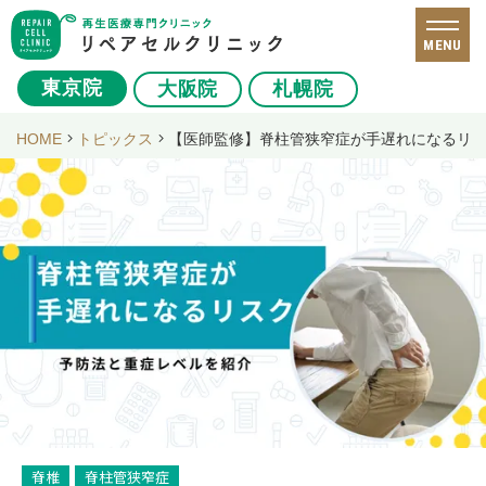
MENU
東京院
大阪院
札幌院
HOME
トピックス
【医師監修】脊柱管狭窄症が手遅れになるリ
脊椎
脊柱管狭窄症