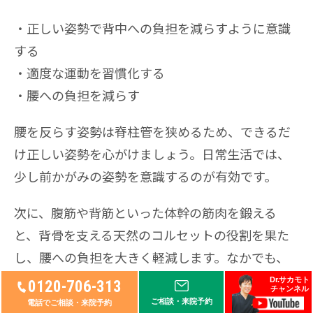
正しい姿勢で背中への負担を減らすように意識
する
適度な運動を習慣化する
腰への負担を減らす
腰を反らす姿勢は脊柱管を狭めるため、できるだ
け正しい姿勢を心がけましょう。日常生活では、
少し前かがみの姿勢を意識するのが有効です。
次に、腹筋や背筋といった体幹の筋肉を鍛える
と、背骨を支える天然のコルセットの役割を果た
し、腰への負担を大きく軽減します。なかでも、
ウォーキングや水泳など、腰に負担をかけずにで
Dr.サカモト
0120-706-313
チャンネル
です。
きる運動がおすすめ
ご相談・来院予約
電話でご相談・来院予約