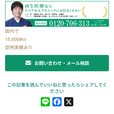
国内で
15,000
例
の
症例実績あり
お問い合わせ・メール相談
L
F
X
i
a