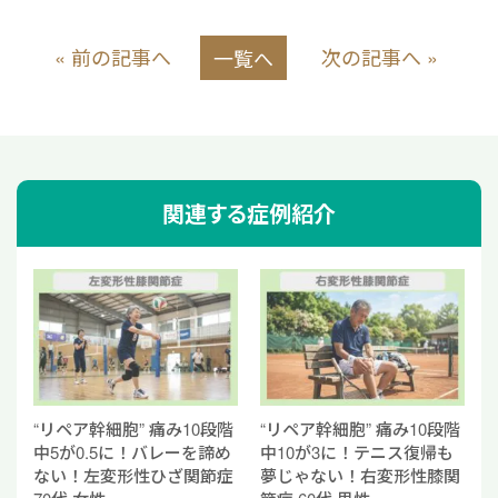
n
c
« 前の記事へ
次の記事へ »
一覧へ
e
e
b
o
o
関連する症例紹介
k
“リペア幹細胞” 痛み10段階
“リペア幹細胞” 痛み10段階
中5が0.5に！バレーを諦め
中10が3に！テニス復帰も
ない！左変形性ひざ関節症
夢じゃない！右変形性膝関