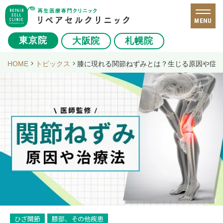
MENU
東京院
大阪院
札幌院
HOME
トピックス
膝に現れる関節ねずみとは？生じる原因や症
ひざ関節
膝部、その他疾患