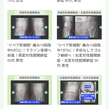
70代 女性
節症 60代 男性
“リペア幹細胞” 痛み10段階
“リペア幹細胞” 痛み10段階
中6が2に！マラソン復帰へ
中7が3に！手術なしでゴル
前進！両変形性膝関節症
フ継続へ！右変形性膝関節
50代 男性
症・左変形性股関節症 60
代 男性