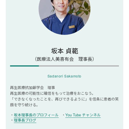
まとめ｜関節ねずみについて知り、最適な治療法
を選びましょう。
関節ねずみについてよくあるQ＆A
関節ねずみの手術費用はいくらくらいです
か？
坂本 貞範
関節ねずみの手術後の入院期間はどの程度で
すか？
（医療法人美喜有会 理事長）
Sadanori Sakamoto
再生医療抗加齢学会 理事
再生医療の可能性に確信をもって治療をおこなう。
「できなくなったことを、再びできるように」を信条に
患者の笑
顔を守り続ける。
坂本理事長のプロフィール
You Tube チャンネル
理事長ブログ