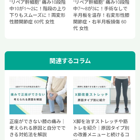
“リペア幹細胞” 痛み10段階
“リペア幹細胞” 痛み10段階
中10が1〜2に！階段の上り
中7〜8が3に！手術なしで
下りもスムーズに！両変形
半月板を温存！右変形性膝
性膝関節症 60代 女性
関節症・右半月板損傷 60
代 女性
関連するコラム
正座ができない膝の痛み｜
X脚を治すストレッチや筋
考えられる原因と自分でで
トレを紹介｜原因タイプ別
きる対処法を解説
の改善メニューと続けるコ