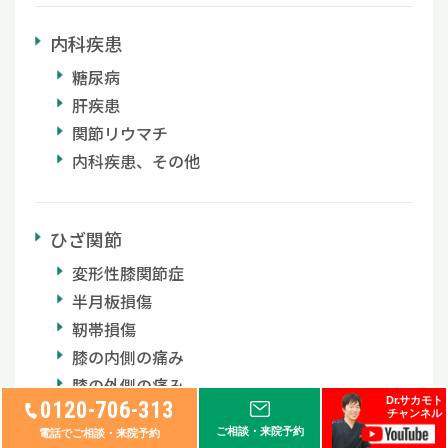
内科疾患
糖尿病
肝疾患
関節リウマチ
内科疾患、その他
ひざ関節
変形性膝関節症
半月板損傷
靭帯損傷
膝の内側の痛み
膝の外側の痛み
Dr.サカモト
0120-706-313
お皿付近に違和感
チャンネル
ご相談・来院予約
電話でご相談・来院予約
動作時の痛み