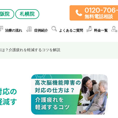
0120-706
阪院
札幌院
無料電話相談
治療の流れ
症例紹介
よくあるご質問
料金一覧
方は？介護疲れを軽減するコツを解説
対応の
軽減す