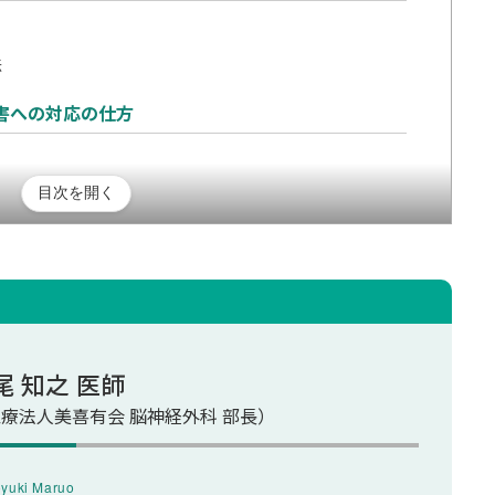
法
害への対応の仕方
目次を開く
軽減する3つのポイント
尾 知之 医師
療法人美喜有会 脳神経外科 部長）
を利用する
yuki Maruo