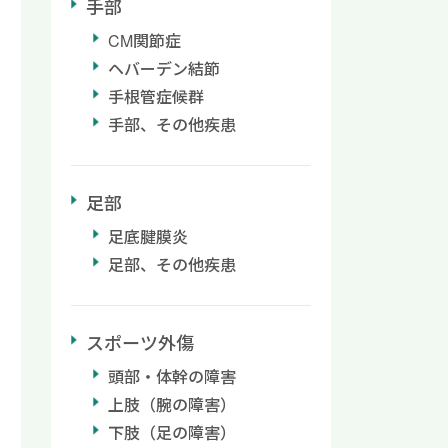
手部
CM関節症
ヘバーデン結節
手根管症候群
手部、その他疾患
足部
足底腱膜炎
足部、その他疾患
スポーツ外傷
頭部・体幹の障害
上肢（腕の障害）
下肢（足の障害）