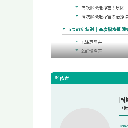
高次脳機能障害の原因
高次脳機能障害の治療
5つの症状別｜高次脳機能障
1.注意障害
2.記憶障害
3.遂行機能障害
4.社会的行動障害
5.失語症
監修者
高次脳機能障害の介護疲れを
圓
1.症状を理解する
（医
2.医療機関に相談する
3.公的制度やサービス
Tomo