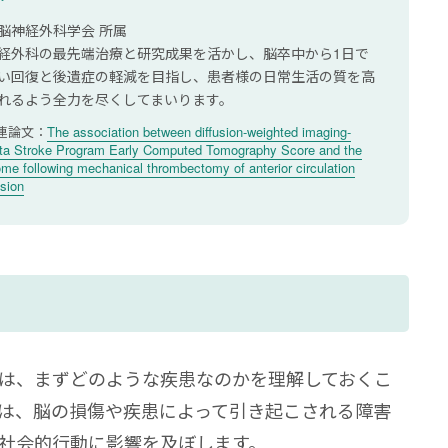
症状にあわせて対応の仕方を工夫しよう
脳神経外科学会 所属
経外科の最先端治療と研究成果を活かし、脳卒中から1日で
くある質問
い回復と後遺症の軽減を目指し、患者様の日常生活の質を高
れるよう全力を尽くしてまいります。
ように診断される？
連論文：
The association between diffusion-weighted imaging-
する？
rta Stroke Program Early Computed Tomography Score and the
me following mechanical thrombectomy of anterior circulation
sion
は、まずどのような疾患なのかを理解しておくこ
は、脳の損傷や疾患によって引き起こされる障害
社会的行動に影響を及ぼします。