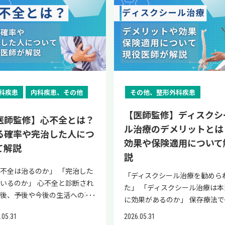
るとは示されておらず、因果関
がうまく働かなくなり、痛みが
が出ることもあります。（文献
ださい。 体内環境が悪化する 
、傷口の炎症や感染につながる
リ施設を中心に広く実施されて
理解することが重要です。 本
まることが多いです。発作が起
炎症が続いていることがありま
り腰直後の強い腰痛により、立
は証明されていません。関連が
く続いてしまいます。 本記事で
 「腰が痛い＝腰に原因があ
状態では、脂肪細胞が肥大化し
スがあります。 ただし、傷の
ます。 治療の目的は、以下のと
事では、コルセットを使用する
た部位は熱を持ち赤くなり関節
す。そのため、症状が改善した
つ、歩く、寝返りを打つといっ
唆されているにとどまります。
は、うつ病と腰痛の関係性や、
」とは限りません。股関節に問
す。肥大した脂肪細胞からは、
りにくさは糖尿病や血流の悪
りです。 椎間板の間隔を広げて
反り腰の悪化を招く理由を解説
常に敏感になります。24時間
とも、再び悪化するのを防ぐた
日常生活動作が困難な場合は、
献1） しびれを伴う腰痛の場
内で痛みが長引くメカニズムに
があるときも、腰痛が生じるケ
TNF-αやレジスチンなどの物質
、栄養不足などが関係すること
経への圧迫を軽減する 腰まわり
ます。コルセット着用による効
に症状はピークに達し、10日
に治療を継続する必要がありま
静が必要です。 急性腰痛と呼ば
、椎間板ヘルニアや脊柱管狭窄
いて解説します。抗うつ薬や心
があります。 痛みだけで原因
分泌されます。これらは、炎症
あります。傷口の腫れや熱感、
筋肉・靭帯の緊張を和らげる 関
や正しい使い方もまとめている
どで自然に軽快します。（文献
す。 「症状がないから大丈夫」
る強い腰痛では、発症直後に炎
などの可能性も考えられます。
療法など、心理社会的要因によ
見分けることは難しいもので
進性サイトカインと呼ばれるも
、発熱があるときは、早めに医
周囲の血行を促す 以前は腰痛の
で、反り腰の悪化を防いだ上
 好発部位の違いは以下のとお
はなく「症状がないのは継続し
が強くなっています。このとき
痛の原因をビタミン不足だけに
腰痛の治療法もまとめているの
痛む範囲だけで判断せず、
です。（文献3） これらの物質
関で相談しましょう。 皮膚ト
存療法として整形外科で広く用
、改善を目指したい方は参考に
す。 好発部位 偽痛風 膝・
治療が効いているから」と認識
無理に動くと、炎症の悪化や、
するのは危険です。 腰痛との
で、ぜひ参考にしてください。 
どんな動作をすると痛みが生じ
より生じた炎症が、腰椎周辺の
ルが増えた 肌荒れやにきび、
られてきましたが、エビデンス
ください。 なお、慢性的な腰
科疾患
内科疾患、その他
その他、整形外科疾患
・足・手首・肘・指・首の関節
もつことが大切です。定期的に
肉および関節への負担増のリス
連が報告されているビタミンの
院「リペアセルクリニック」の
」も確認しましょう。 代償動
経や組織の感受性を高めます。
疹のような皮膚トラブルが増え
集積により、現在は効果が限定
や改善しない症状でお悩みの方
 足の親指の付け根や足・膝・
院をして血液検査や画像検査を
があります。 この時期は、楽な
 腰痛との関連が示唆されてい
式LINEでは、再生医療の情報提
によって負担が別の部位に移る
の結果、通常よりも痛みを感じ
ときも、免疫力低下のサインと
【医師監修】ディスクシ
と評価されています。 腰の牽引
、専門機関への相談を検討する
手の関節 痛風は多くの場合、
け、炎症の状態を医師と確認し
勢で安静を保ちましょう。 以下
医師監修】心不全とは？
なビタミンは、以下の2種類で
と簡易オンライン診断を実施し
 代償動作とは、正常な動作と
すくなるのです。 肥満により悪
現れることがあります。 皮膚
療のデメリット 腰の牽引治療に
手段の一つです。 当院「リペ
ル治療のデメリットとは
の親指の付け根に発作が起きま
がら治療を続けましょう。 リウ
記事では、ぎっくり腰が起きた
る確率や完治した人につ
 ビタミン 腰痛・神経症状との
おります。長引く腰の痛みでお
異なる運動パターンで目的の動
しやすい腰痛 肥満の影響で悪化
外部の刺激や病原体から体を守
一定の理論的根拠はあるものの
ルクリニック」の公式LINEで
。偽痛風の主な好発部位は膝
チに対する適切な治療を受けな
きの寝る姿勢について解説して
効果や保険適用について
 ビタミンD 体内濃度が低い人
みの方は、ぜひ公式LINEにご登
て解説
行うことです。（文献2） 股
やすい腰痛は、主に以下の3種
、いわば「外壁」のような役割
以下のデメリット・リスクが指
、再生医療の情報提供と簡易オ
、大きな関節に起こる特徴があ
リスク 適切な治療を受けないと
ます。あわせてご覧ください。 
説
腰痛が多いという研究がある。
ください。 うつ病と腰痛の関係
節痛があるときに、無意識に体
す。 腰椎椎間板ヘルニア 腰部
持つ部位です。睡眠不足や栄養
されています。 デメリット 概
ライン診断を実施しておりま
ます。偽痛風と痛風はどちらも
下のようなことが起きるリスク
くことで痛みが悪化する腰痛 身
だし、補充しても腰痛が改善す
長引く腰痛は、単なる体の問題
不全は治るのか」 「完治した
けて歩くことも代償動作の1つ
管狭窄症 変形性腰椎症 腰椎椎
ランスの乱れ、ストレスが続く
エビデンスが限定的 腰痛診療ガ
 腰痛の症状でお悩みの方は、
「ディスクシール治療を勧めら
作を繰り返す特徴があるため、
あります。 治療を受けないリス
を動かすことで腰痛が生じる、
は示されていない。 ビタミン
けでなく、心の状態に関係して
いるのか」 心不全と診断され
。この状態が続くと、腰やお
ヘルニア 椎間板ヘルニアとは、
肌のコンディションが崩れやす
ドラインでも、現時点では効果
一度公式LINEにご登録くださ
た」 「ディスクシール治療は本
切な治療を受けることが重要で
詳細 関節の変形・破壊が進む 
しくは悪化する場合は、原因と
2 不足すると、手足のしびれや
る場合があります。ストレスや
直後、予後や今後の生活への不
など、本来問題のない部位にも
骨（背骨）と椎骨の間に存在し
なり、赤みやかゆみ、吹き出物
限定的と判断されている。 効果
 【結論】コルセットの使い方
に効果があるのか」 保存療法で
 放置することによる合併症の
が続くことで関節の骨や軟骨が
る動作を避けながらの安静が必
リピリ感が起こる。ただし、腰
安、抑うつ状態などは腰痛を悪
を感じる方は多くいます。心不
が広がります。 海外の文献で
いる椎間板の内容物が外に飛び
どにつながることがあります。
一時的 短期的な改善報告はある
よっては反り腰を悪化させる可
善が見られず、切開手術への抵
 偽痛風を放置すると、慢性的
傷し、元に戻すのが難しくなる 
です。（文献4） とくに、前か
.05.31
2026.05.31
の直接の原因とは示されていな
させたり、治りにくくさせたり
は、完全に元の状態へ戻ること
、股関節の機能低下により、腰
してしまう疾患です。外に飛び
だし、皮膚症状にはアレルギー
が、長期的な改善効果は確立し
がある コルセットの長期間・
感から低侵襲治療を探している