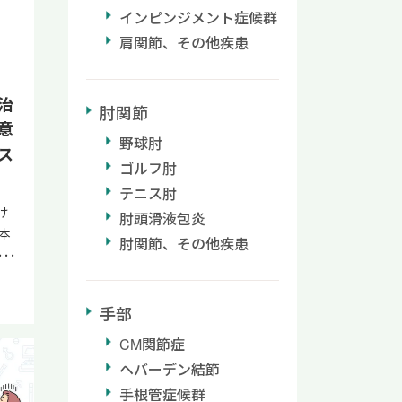
れ
だ
す
インピンジメント症候群
ケ
肩関節、その他疾患
ま
ー
行
あげ
の
態
腰
を
治
れて
肘関節
にな
で
意
。
く
関
野球肘
ス
大
と
く
ゴルフ肘
す
が
痛と
テニス肘
つで
の
肥
け
適切
肘頭滑液包炎
柔
化
本
い
と
肘関節、その他疾患
よ
を
、
的
ま
段
痛
崩
通
。
手部
的負
く
病状
を
加
療
CM関節症
献
身
さ
般
月以
ヘバーデン結節
し
結
価
の1
が慢
手根管症候群
す