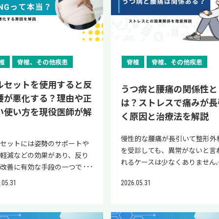
まく働きにくい状態になると、
しています。長期的な改善は期
す。 発作の前兆の違い 偽痛風
年間で進行が顕著になるとされ
性的に続いている方の場合、無
れている関係性を正しく理解す
くない姿勢によって両方に負担
ると、腰痛の発症リスクが11%
調を整えるのにも負担がかか
しにくく、向かないケースもあ
前兆がなく、突然関節の周囲が
います。（文献2）早期から適
のない範囲での運動が必要です
とが大切です。 本記事では、
かるため 股関節と腰が連動し
くなることが示されています。
、疲労感が長引きやすくなるの
治療法です。 本記事では、現役
く腫れて発作を起こす特徴があ
治療を始めなければ、関節およ
腰痛診療ガイドライン2019に
役医師が腰痛と関連が報告され
担が広がるため 股関節と腰、
（文献1） BMIとは【体重
。 休日に丸一日休んでも体の
師が腰の牽引治療のデメリット
す。 痛風では、発作前に以下
全身の状態の改善につながりに
ても、「3か月以上続く慢性腰
いるビタミンの種類・そのメカ
盤は、日常生活において連動し
（㎏）】÷【身長（m）×身長
さが取れない場合や、以前は問
効果の限界、向かないケース、
ような前兆を関節に感じること
くなります。 朝の手足のこわば
は、適度な運動が有用である」
ズム・食事での補い方・サプリ
く部位です。どこか1カ所に不
（m）】で計算される体格指数
なくこなせていた仕事量や家事
替治療を詳しく解説します。記
椎
脊椎、その他疾患
脊椎
脊椎、その他疾患
ります。 モヤモヤ・ピクピ
り、関節の腫れや痛み、微熱、
示されています。（文献1） ウ
用の注意点を詳しく解説しま
が生じると、その部位をカバー
す。 日本肥満学会の基準では2
強い疲れを感じるようになった
の後半にはよくある質問もまと
チクチクした感覚 しびれ こわ
るさなどは、リウマチの典型的
ーキングやストレッチ、体幹ト
。記事の後半にはよくある質問
るため他の部位に負担が集中し
上を肥満と定義しています。（
合は、免疫力が低下しているサ
ルセットを使用すると反
ていますので、ぜひ最後までご
 これらの前兆を感じた際に頓
初期症状です。気になる症状が
ーニングなどは、無理なくでき
うつ病と腰痛の関係性と
まとめていますので、ぜひ最後
。 とくに股関節の可動域が低
献2） 姿勢バランスが崩れる 肥
かもしれません。 朝起きるの
ください。 当院「リペアセルク
腰が悪化する？理由や正
薬を服用すると、発作を抑えら
れている場合は、医療機関を受
運動です。 厚生労働省でも、こ
は？ストレスで痛みが長
ご覧ください。 当院「リペア
すると、腰に負担が集中して腰
による内臓脂肪の蓄積は重心を
つらい、肩や首が重い、集中力
ニック」の公式LINEでは、再生
ことがあります。 発作の症状
しましょう。 【関連記事】 関
い使い方を現役医師が解
らの運動は、腰痛の改善や再発
クリニック」の公式LINEで
く原因と治療法を解説
起こりやすくなります。 前か
方へと移動させ、バランスを保
続かないなどの不調が重なる場
療の情報提供と簡易オンライン
い 偽痛風と痛風の発作の症状
ウマチの初期症状｜どんな痛み
防につながる可能性があるとし
、再生医療の情報提供と簡易オ
みや立ち上がりで腰が痛い方
ために姿勢が変化します。いわ
は、睡眠や食事、ストレスの影
断を実施しております。 腰のい
似ています。偽痛風は前兆が現
出る？チェックリストで確認 関
います。（文献3） 腰痛が悪化
ライン診断を実施しておりま
慢性的な腰痛が長引いて整形外
、股関節の動きが悪くなってい
る「反り腰」です。 反り腰は姿
考えられます。 傷の治りが遅
みについて気になることがある
ルセットには姿勢のサポートや
ずに突然発症し、関節またはそ
リウマチの診断基準とは｜201
ない程度に身体を動かしてみま
。腰痛にお悩みの方は、ぜひ一
を受診しても、異常がないと言
能性もあります。 関連痛によ
バランスが崩れた状態であり、
った 小さな切り傷や擦り傷が
は、ぜひ一度公式LINEにご登録
痛軽減などの効果があり、反り
周囲が赤く腫れて激しい痛みを
分類基準と検査の流れをわかり
ょう。 腰痛で安静が必要なケー
式LINEにご登録ください。 腰
れるケースは少なくありません
て離れた部位に痛みが出るため
椎や椎間板への圧迫を強め、慢
かなか治らない、傷口が赤く腫
ださい。 腰の牽引治療とは 腰
の改善に有効な手段の一つで
います。急性発作は数日で落ち
すく解説 適切な治療を継続する
安静が必要な腰痛は、主に以下
ビタミン不足の関係性 腰痛が
長引く腰痛には、うつ病やスト
連痛とは、原因とは別の場所に
的な腰痛を引き起こす要因とな
やすい場合は、免疫機能の働き
引治療（腰椎牽引療法）は、専
。しかし、正しく使用しなけれ
くことが多いです。数週間から
ウマチの寛解を目指す上で適切
種類です。 強い痛みで身体を動
2026.05.31
.05.31
人にはビタミンD不足が多い
スなどの心理社会的要因が深く
みを感じる現象です。股関節に
ます。 以下の記事で、自分が反
まっているサインかもしれま
の機器でベルトを骨盤に装着し
反り腰の悪化を招く可能性があ
カ月続く場合もあります。（文
治療を続けることは欠かせませ
すことが困難な腰痛 動くことで
いう研究があります。しかし、
わっている場合があるからです
題がある場合、脚の付け根だけ
腰かどうかを確認する方法を紹
。 免疫機能が低下すると、些
一定の力で腰を引っ張る物理療
ます。反り腰の悪化を防ぐため
） 一方、痛風は、夜間や早朝
ん。 リウマチは、症状が落ち着
みが悪化する腰痛 強い痛みで身
タミンを補充しても腰痛が改善
この場合、脳の痛み抑制システ
はなく、お尻や太もも、膝に不
していますので、あわせてご覧
な傷でも細菌に対抗しにくくな
です。現在は、整形外科やリハ
も、コルセットの適切な使用方
突然激しい痛みと関節の腫れで
ているように見えても、体の中
を動かすことが困難な腰痛 ぎっ