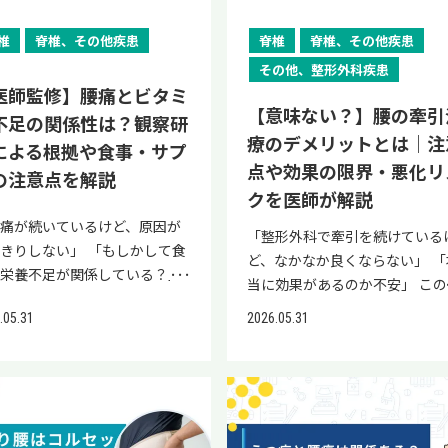
事】 【医師監修】痛風とは｜
造的寛解とは、関節の破壊がこ
ったりする場合は安静にしてく
となる疾患、痛みへの対処法に
満でお悩みの方の助けになりま
やストレス、栄養バランスの乱
状・原因・治療法・予防まで分
以上進行していない状態のこと
さい。 腰痛でも動いた方がいい
て詳しく解説します。 治療方
ので、ぜひ最後までご覧くださ
続くと、外から入ってきた病
椎
脊椎、その他疾患
脊椎
脊椎、その他疾患
やすく解説 【医師監修】偽痛
で、レントゲン検査で評価でき
ース 腰痛でも動いた方がいいケ
ついてもお伝えしますので、
い。 当院「リペアセルクリニッ
体に対抗しにくくなり、風邪や
その他、整形外科疾患
とは｜症状・原因・再発予防に
す。 機能的寛解とは、食事や歩
スとしては、主に以下の2つが
分に合った治療法を知りたい方
ク」では公式LINEで、再生医療
ンフルエンザなどの感染症にか
医師監修】腰痛とビタミ
て詳しく解説 原因の違い 偽痛
など通常の日常生活を送れる状
られます。 動くと少し楽になる
ひ最後までご覧ください。 当
情報提供や簡易オンライン診断
やすくなります。 とくに注意
【意味ない？】腰の牽引
不足の関係性は？観察研
と痛風では原因物質が沈着する
のことです。この3つが満たさ
痛 慢性的な腰痛 動くと少し楽
リペアセルクリニックでは、公
行っています。 腰痛および肥満
たいのは、風邪が治りきらない
療のデメリットとは｜注
もそれぞれ異なります。 沈着
いる状態を完全寛解と呼びます
る腰痛 「朝だけ腰が痛い」もし
による根拠や食事・サプ
INEで再生医療の情報提供や簡
お悩みの方や、再生医療に興味
ちに次の体調不良が始まるケー
点や効果の限界・悪化リ
理由 偽痛風 痛風 基礎疾患 副
リウマチの寛解を目指すために
は「長時間座っていると痛い」
の注意点を解説
オンライン診断を行っていま
心のある方は、お気軽にご登録
や、周囲が誰も風邪をひいてい
状腺機能亢進症や甲状腺機能低
切なこと リウマチの寛解を目指
いった場合は、動くことで症状
クを医師が解説
 股関節痛および腰痛にお悩み
ださい。 腰痛と肥満の関係 腰
いのに自分だけ感染してしまう
症、低マグネシウム血症、鉄過
ために大切なことは、以下の2
和らぐことがあります。 長時間
腰痛が続いているけど、原因が
方や、再生医療に興味関心のあ
肥満は密接に関係しています。 
スです。季節の変わり目でも
「整形外科で牽引を続けている
、遺伝子の病気 腎機能障害 生
す。 発症早期に治療を始める 
同じ姿勢は、筋肉のこわばりや
きりしない」 「もしかして食
方は、お気軽にご登録くださ
満により腰痛が発症もしくは悪
いのに繰り返し体調を崩す場合
ど、なかなか良くならない」 「
慣 ほとんど関係ない プリン体
な治療を継続する それぞれにつ
軟性低下を引き起こす要因のひ
や栄養不足が関係している？」
 股関節と腰の痛みが同時に生
する原因としてあげられるもの
、免疫力が低下しているサイン
当に効果があるのか不安」 この
過剰摂取や過度な飲酒、運動不
て解説します。 発症早期に治療
つです。 厚生労働省の資料でも
痛が長引くと、食事や栄養との
理由 股関節痛と腰痛が同時に
は、主に以下の3点です。 物理
る可能性があります。 慢性的
うな疑問を持つ方は少なくあり
水分不足 その他 加齢や利尿薬
始める リウマチは発症から早い
同じ姿勢が長時間続くことは腰
.05.31
2026.05.31
係が気になるものです。「ビタ
じる理由としてあげられるもの
負荷が増大する 姿勢バランスが
れが抜けなくなった 十分に寝
せん。効果を実感できないまま
与、外傷、手術 利尿薬の投与
階で治療を始めることが重要で
リスクであると示されています
ンが足りないのでは？」と考
主に以下の4点です。 股関節
れる 体内環境が悪化する 物理
はずなのに朝から体が重い、休
院を続けることへの不安は、ご
伝的な要因 ピロリン酸カルシ
す。発症から2年未満の時期に
とくに、座った姿勢は腰に負担
、サプリを探し始める方も多く
腰が連動して負担が広がるため
荷が増大する 肥満による体重増
日に横になっても疲れが残る
自然な感情です。 日本の腰痛診
ムが沈着する原因は、不明な点
が進行しやすいためです。（文
かけます。（文献2） 定期的に
す。 ただし、ビタミンを補充
連痛によって離れた部位に痛み
は、腰への物理的な負担を増大
合は、免疫力低下のサインであ
ガイドラインは、牽引治療の一
多いのが現状です。一方、痛風
1） 具体的には、発症から6カ
体を動かしたり姿勢を変えたり
ても腰痛が必ず改善するわけで
るため 代償動作によって負担
せます。 山形大学医学部の研究
能性があります。 免疫機能が
的な腰痛への効果を限定的と評
生活習慣の乱れが強く関係して
内に関節の破壊が始まり、最初
ましょう。 慢性的な腰痛 腰痛
ありません。まずは現時点で示
の部位に移るため 筋力低下や
果では、BMIが4年間で5%増加