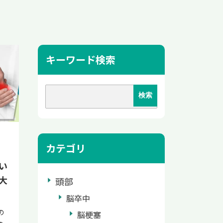
キーワード検索
カテゴリ
い
大
頭部
脳卒中
の
脳梗塞