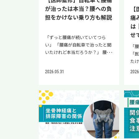
ン診断を実施しております。膝な
診
りする状態を指します。この状態
くさ
が治ったは本当？腰への負
【
どの関節の痛みが気になる方は、
録く
が続くと血管にプラークができや
れ
担をかけない乗り方も解説
痛
ぜひ一度公式LINEにご登録くださ
｜6
すくなり、動脈硬化が進みやすく
しま
い。 偽痛風の発症の原因と食事の
の
は
なるのです。 そのため、食事のバ
偽
関係性 偽痛風の原因と食事の関係
け
せ
ランスを整えることは、動脈硬化
起
「ずっと腰痛が続いていてつら
は、痛風ほど直接的ではありませ
ん
の予防や進行を抑える上で大切で
炎
い」 「腰痛が自転車で治ったと聞
「
ん。 痛風は、血液内の尿酸が増え
れ
す。本記事の内容を元に、毎日の
す。
いたけれど本当だろうか？」 腰痛
「
尿酸塩結晶が関節や周辺組織に沈
い
食事メニューを組み立ててみてく
ウ
が自転車で治ったと聞いて、「自
た
着して関節炎を引き起こす病気の
力
ださい。 脂質異常症について詳し
て
転車に乗ってみたいけれど、悪化
「
総称です。尿酸が増える原因は、
があ
2026.05.31
2026
く知りたい方は、以下の記事もご
です
が不安」と思われた方もいらっし
ろう
プリン体が多く含まれる食品の摂
低
覧ください。 動脈硬化の食事療法
（
ゃることでしょう。 自転車で腰痛
の
りすぎや過度な飲酒などです。 一
ポイ
の考え方 動脈硬化の食事療法の土
続
が治ったケースには、いくつかの
う。
方、偽痛風は、ピロリン酸カルシ
きや
台となるのが、日本動脈硬化学会
炎
理由が存在します。そして、すべ
構
ウムが関節や周囲組織に沈着して
く
が推奨する「The Japan Diet」で
ら
ての腰痛が自転車で治るとは限り
す。
炎症が起きる病気の総称です。こ
も
す。（文献1） The Japan Dietで
に
ません。逆に自転車で悪化する腰
た
のピロリン酸カルシウムが沈着す
は「
は、以下5つの原則が推奨されてい
が
痛もあります。 本記事では、腰痛
わら
る原因として食事はほとんど関係
るサ
ます。 魚・大豆製品・野菜・海
炎
が自転車で治ったとされる理由
りま
ありません。 沈着するメカニズム
は
藻・きのこ類を増やす 肉の脂身や
痛み
や、自転車で治りやすい腰痛と悪
の
は現在も明確になっておらず、加
か