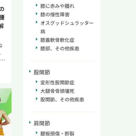
ま
膝に赤みや腫れ
心
の
ル
だ
膝の慢性障害
腰
を
さ
オスグッドシュラッター
解
過
場
病
こ
い
膝蓋軟骨軟化症
大
の
な
膝部、その他疾患
け
に
、
ラ
す。
痛
い
る
股関節
維
そ
 関
れ
悩
変形性股関節症
能
こ
ゃ
大腿骨骨頭壊死
態
持
密
股関節、その他疾患
硬
化
の
で
態
必
消
が
肩関節
っ
ど
構
な
肥
腱板損傷・断裂