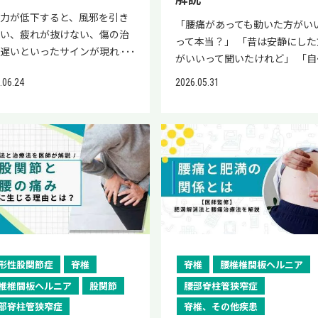
ります。膝などの関節の痛みが
い。 リウマチが完治した人はい
疫力が低下すると、風邪を引き
なる方は、ぜひ一度公式LINE
る？【寛解との違いを解説】 現
「腰痛があっても動いた方がい
すい、疲れが抜けない、傷の治
登録ください。 偽痛風と痛風
点ではリウマチは完治を目指す
って本当？」 「昔は安静にした
が遅いといったサインが現れる
態の違い【一覧表で比較】 偽
は難しい病気です。 リウマチは
がいいって聞いたけれど」 「自
があります。 小さな不調で
風と痛風の病態の違いをまとめ
本来は体を守るはずの免疫シス
の腰痛はどちらなんだろう」 こ
.06.24
2026.05.31
、睡眠不足やストレス、栄養バ
以下のようになります。 項目
ムが誤って自分の関節を攻撃し
ように迷われている腰痛患者様
ンスの乱れが重なると、体調を
風 痛風 原因物質 ピロリン酸
しまう病気です。この免疫の異
多いことでしょう。 結論から申
しやすくなるため注意が必要で
シウム 尿酸 メカニズム 原因
を根本的に解決する治療方法が
上げますと、腰痛には動いた方
 本記事では、免疫力低下のサ
質が関節で結晶化して関節内に
在の医学では確立されていませ
いいケースと安静が必要なケー
ンや原因、セルフチェック、生
して炎症を起こす 発症原因 加
ん。 ただし、「完治が難しい」
が混在します。 本記事では、動
習慣の見直し方を解説します。
や副甲状腺機能亢進症、低マグ
いうことは「良くならない」わ
た方がいい腰痛とその理由、安
々の不調が気になっている方
シウム血症、利尿薬の投与、遺
ではありません。近年の医学の
が必要な腰痛などを中心に解説
、自分の状態を把握するきっか
疾患など 腎機能の低下や食生
歩により、症状をほぼゼロに近
ます。 動いてもいいのか、安静
として、ぜひ記事を最後までご
の乱れ、過度な飲酒、運動不
状態まで抑える寛解を目指せる
すべきかの判断がつかずにお悩
ださい。 なお、当院「リペア
水分不足など 発作の前兆 ほと
うになりました。 完治と寛解の
の方は、ぜひ最後までご覧くだ
クリニック」の公式LINEで
なし チクチクした感覚やしび
いをまとめると以下のとおりで
い。 当院リペアセルクリニック
形性股関節症
脊椎
脊椎
腰椎椎間板ヘルニア
、さまざまな病気や後遺症の治
こわばり 発作の症状 突然の激
す。 完治 病気の原因がなくな
は、公式LINEで再生医療の情報
椎椎間板ヘルニア
股関節
腰部脊柱管狭窄症
に用いられている再生医療に関
関節の痛みや腫れ、赤み 合併
の健康な体に戻った状態 寛解 
供や簡易オンライン診断を行っ
部脊柱管狭窄症
脊椎、その他疾患
る情報の提供と簡易オンライン
慢性的な関節の痛みや動かしに
の原因は残っているが治療によ
います。 腰痛時の運動について