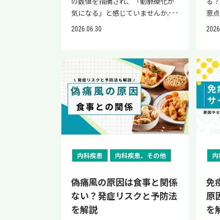
の数値を指摘され、「動脈硬化が
る？
気になる」と感じていませんか。
意点
動脈硬化は自覚症状がないまま進
膝
2026.06.30
2026
行することもあり、放置すると心
カ
筋梗塞や脳卒中などの重大な病気
起
につながる場合があります。しか
原
し、毎日の食事を見直すことで、
せ
動脈硬化の予防や進行を抑えるこ
ど
とにつながります。 本記事では、
起
動脈硬化の予防に役立つおすすめ
なる
食品や控えたい食品、油の選び方
は
から、今日から実践できる1日3食
法
のメニュー例まで解説します。 明
し
日から実践できる食事習慣ばかり
説
内科疾患
内科疾患、その他
内
なので、ぜひ参考にしてくださ
痛
い。 なお、当院「リペアセルクリ
たい
偽痛風の原因は食事と関係
免
ニック」の公式LINEでは、再生医
院
ない？発症リスクと予防法
原
療に関する情報提供と簡易オンラ
式L
を解説
を
イン診断を実施しております。血
と