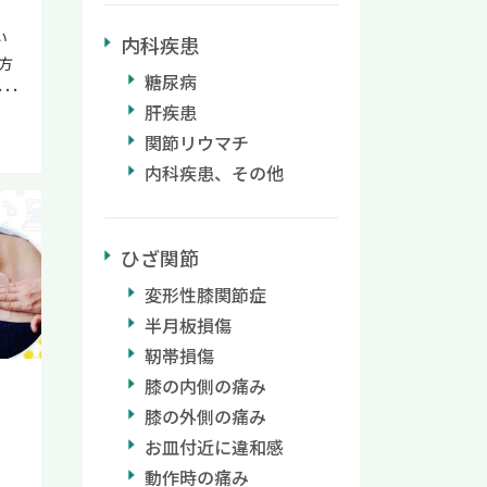
時
い
内科疾患
の
方
糖尿病
、
分
肝疾患
テ
の
て
関節リウマチ
も
常
し
内科疾患、その他
現
が
ス
と
い
ひざ関節
け
静
変形性膝関節症
進
し
い
半月板損傷
に
よ
み
靭帯損傷
違
さ
膝の内側の痛み
で
膝の外側の痛み
り元
提
お皿付近に違和感
病気
て
動作時の痛み
っ
お