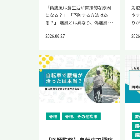
管や体の健康に関するお悩みをお
お
「偽痛風は食生活が直接的な原因
免
持ちの方は、ぜひ公式LINEにご登
気に
になる？」 「予防する方法はあ
や
録ください。 そもそも動脈硬化と
にご
る？」 痛風とは異なり、偽痛風の
り
食事はどう関係している？ 動脈硬
の病
発症に食事が直接関係することは
場合
化とは、血液中のコレステロール
痛
2026.06.27
2026
ほとんどありません。ただし、低
も
などが血管の壁にたまってプラー
ると
マグネシウム血症（血液中のマグ
ラ
クと呼ばれるかたまりを作り、血
偽痛
ネシウムが不足した状態）や鉄過
崩
管が狭く硬くなった状態を指しま
カル
剰症（体内に鉄が蓄積しすぎた状
す。
す。毎日の食事でとる脂質・糖
物
態）などの改善により発症・再発
イ
質・塩分は、血液中の脂質や血圧
流出
のリスクを下げることはできま
活
に直接影響するため、食事の内容
齢
す。 本記事では、偽痛風と食事の
日
は動脈硬化の進行に大きくかかわ
ネ
関係性や具体的な発症の原因、治
は
ります。 動脈硬化に関係する生活
伝子
療すべき基礎疾患、予防につなが
け
習慣病はいくつかあり、その中で
活
る対策を解説します。発症・再発
覧く
も食事と深くかかわるものの一つ
足、
を予防するために本記事を参考に
セル
が「脂質異常症」です。 脂質異常
んど
脊椎
脊椎、その他疾患
変
してください。 当院「リペアセル
は
症とは、血液中のLDLコレステロ
れ、
腰
クリニック」の公式LINEでは、再
療
ールや中性脂肪が増えすぎたり、
しい
腰
生医療の情報提供と簡易オンライ
す
HDLコレステロールが減りすぎた
症 
【医師監修】自転車で腰痛