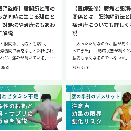
断を実施しています。ぜひご登
 腎障害や腎結石、尿管結石 そ
て症状がほぼ消えている状態 つ
悩みの方や、再生医療に興味関
医師監修】股関節と腰の
【医師監修】腰痛と肥満
ださい。 免疫力低下のサイン
ぞれの違いについて詳しく解説
り寛解とは、病気をコントロー
のある方は、お気軽にご登録く
みが同時に生じる理由と
関係とは｜肥満解消法と
つのチェックポイント 免疫力
す。 発症のメカニズムの違い
できている状態です。薬物療法
さい。 腰痛で動いた方がいいと
低下は、血液検査などの数値だ
｜対処法や治療法もあわ
痛治療についても詳しく
痛風と痛風は、関節内で炎症が
続けながら日常生活に支障なく
れる理由 以前は「腰痛が起きた
で判断できるものではありませ
て解説
説
きるという点は似ていますが、
ごせる状態である寛解を目指す
合は安静が望ましい」とされて
。風邪を引きやすくなった、疲
症を引き起こす物質が異なりま
とが、リウマチと付き合う上で
ました。しかし近年では、多く
腰と股関節、両方とも痛い」
「太ったためなのか、腰が痛く
が抜けない、傷の治りが遅いと
 偽痛風は、ピロリン酸カルシ
切な考え方です。 リウマチにお
専門医が軽い運動を続けるよう
医療機関で異常なしと診断され
ってきた」 「肥満状態が続くと
った日常の小さな不調が、免疫
ムが関節や周囲組織に沈着し
る寛解の基準 リウマチの寛解に
勧めています。 腰痛診療ガイド
けれど、痛みが続いている」
腰痛も悪くなるのではないか」
低下のサインとして現れること
、炎症を引き起こす病気の総称
は、以下の3つの基準がありま
イン2019においても、「急性腰
大きな病気の前ぶれではないだ
「痩せるために運動した方が良
ります。 ここからは、免疫力
.05.31
2026.05.31
。 一方、痛風は高尿酸血症
種類 定義 臨床的寛解 炎症によ
に対しては、安静よりも活動性
か」 このような不安をお持ち
と思うが、動くと腰痛が悪化し
下のサインをチェックする際の
血液中の尿酸値が高い状態）が
症状がほぼない状態 構造的寛解
持の方が有用である」と記載さ
方もいらっしゃることでしょ
うで怖い」 腰痛と肥満、両方で
ントを解説します。 風邪を引
き、関節内で尿酸塩結晶ができ
節の破壊が進んでいない状態 機
ています。身体を適度に動かす
 股関節と腰の痛みは、人体の
まれている方も一定数いらっし
すくなった 以前より風邪を引
症を引き起こす病気です。これ
的寛解 日常生活に支障がない状
とで血流改善や筋肉の柔軟性維
造上同時に生じやすい症状で
ることでしょう。 腰痛と肥満は
回数が増えた、治ったと思って
の結晶が関節内に流出した際
まず目指すべきは臨床的寛解で
が期待でき、筋力低下や関節の
レントゲンやCT、MRIといっ
接な関係があり、肥満により悪
すぐ体調を崩す、といった変化
、体を守る免疫細胞（白血球）
す。痛みや腫れ、こわばりなど
化を防ぎやすくなるためです。
画像検査で異常がないにもかか
する腰痛も存在します。 本記事
免疫機能の働きが弱まってい
異物と判断し攻撃をしてしまい
症状がほとんど感じられない状
（文献1） ただし、無理に動く
ず、痛みが生じるケースもあ
は、腰痛と肥満の関係、肥満解
イン」と考えられます。 免疫
症が起きます。この炎症が強い
を指します。臨床的寛解の維持
要はありません。強い痛みがあ
す。 本記事では、股関節と腰
法、肥満による腰痛の治療法な
、ウイルスや細菌などの病原体
を伴う発作の原因です。 【関
構造的寛解にもつながります。 
たり、動かすことで痛みが強く
痛みが同時に発生する理由や原
を紹介します。 今まさに腰痛と
ら体を守る仕組みです。睡眠不