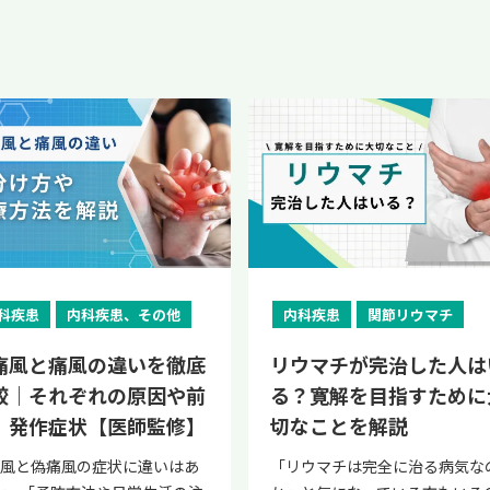
科疾患
内科疾患、その他
内科疾患
関節リウマチ
痛風と痛風の違いを徹底
リウマチが完治した人は
較｜それぞれの原因や前
る？寛解を目指すために
、発作症状【医師監修】
切なことを解説
痛風と偽痛風の症状に違いはあ
「リウマチは完全に治る病気な