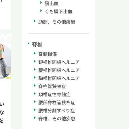
の
脳出血
マ
くも膜下出血
、
状
頭部、その他疾患
で
を
の
脊椎
な
脊髄損傷
ど
頚椎椎間板ヘルニア
め
べ
腰椎椎間板ヘルニア
参
胸椎椎間板ヘルニア
マ
脊柱管狭窄症
選
頚椎症性脊髄症
み
腰部脊柱管狭窄症
い
腰椎分離すべり症
、
な
の
脊椎、その他疾患
を
さ