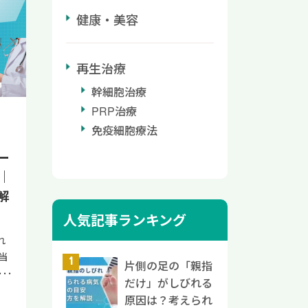
長
肥満
い
健康・美容
ま
お
あ
た
脳
神
め
安
つ
が
の
れ
再生治療
理
促
節
で
症
る
の
保
幹細胞治療
た
に
に
い
PRP治療
を
筋
当
神
の
通
ク
免疫細胞療法
公
そ
的
受
姿
供
や
ー
治
な
の
て
化
は
｜
マ
と
悩
し
、
い
い
解
録
類で
摘
以
動
人気記事ランキング
性
脊柱
要
が
体
だ
間板
イ
れ
ク
も
い
椎
が
当
炎症
な
片側の足の「親指
不
て
が
改
損
要
だけ」がしびれる
化
出
抗
生
が
原因は？考えられ
す
出
て
方