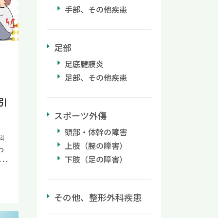
待
て
理
手部、その他疾患
高
る
切な
。
医
び
おい
や
く
痛で
足部
代
と
で
事
だ
足底腱膜炎
ォ
5以
め
な
レ
足部、その他疾患
文
覧
現
る
満
リ
診
れ
引
前
医
節リ
予
スポーツ外傷
つ
診
が
て
ゆ
た
頭部・体幹の障害
節
し
科
勢
方
0年
上肢（腕の障害）
し
わ
腰
く
や
ス
下肢（足の障害）
。
性
の牽
 リ
の2
レ
り
用
な
か
関
り
、
痛
その他、整形外科疾患
。
介
法
い
体
ム
く
ビ
で
く