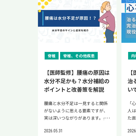
調査報告もあります。（文献2）
す
神経の役割 坐骨神経痛は、腰の神
断してもらうことが重要です。 本
調
の分解が妨げられるためです。 体
り
法を
を意識することが大切です。動脈
始
慢性腰痛では、加齢や運動不足に
係
経が圧迫されることで脚に痛みや
記事では、ヘルニアでもゴルフが
1）
のマグネシウムが不足する原因と
ケー
記
硬化に良いものと期待される働き
き
よって腹筋やおしりの筋肉が低下
示
しびれが生じる状態です。腰の神
できるのか判断基準を解説しま
る
して、以下が考えられます。 長期
治
と
を、以下の表にまとめます。 区分
は非
し、腰に負担がかかっているケー
（文
経は膀胱の機能にも関わっている
す。治療後の復帰目安やヘルニア
題
間の下痢 慢性のアルコール中毒 栄
さ
し
取り入れたい 期待される働き 飲み
以内
スも少なくありません。自転車を
合
ため、圧迫が強まると頻尿・残尿
を悪化させない方法もまとめてい
ース
養不足 利尿薬の服用 2型糖尿病 低
も
果
物 ・水 ・緑茶 ・無糖コーヒー
ほ
使い日常的に身体を動かすこと
症
感・尿漏れ・排尿困難といった排
るので、ゴルフをしてよいのか不
を
マグネシウム血症の徴候として
膿
の
（カフェインレス可） ・無糖の麦
2）
で、筋持久力が維持できる点は腰
腰
尿トラブルが起こることがありま
安を感じている方は参考にしてく
す。
は、食欲不振や吐き気、嘔吐、だ
療機
で
茶 ・無塩トマトジュース ・糖分を
りで
痛患者にとってもメリットです。
断定
す。 とくに「馬尾神経」が傷つく
ださい。 当院「リペアセルクリニ
「
るさなどの症状があります。 鉄分
ラブ
して
脊椎
脊椎、その他疾患
内
抑えながら水分補給ができる ・お
肩
ただし、腰痛予防や再発防止のた
関
と排尿・排便障害を伴う馬尾症候
ック」の公式LINEでは、再生医療
るか
の過剰摂取 鉄過剰症（ヘモクロマ
湿
痛
茶や水を選ぶことで、甘味飲料に
痛風
めには、ストレッチや筋力トレー
種類
群に発展するケースもあります。
の情報提供と簡易オンライン診断
作
トーシス）とは、体内に鉄分が過
た
は
よる糖分のとりすぎを避けやすい
肩・
【医師監修】腰痛の原因は
【
ニングとの組み合わせも必要で
る主
症状が出た場合、早めに受診しま
を実施しております。 ヘルニアの
ため
剰に蓄積した状態のことで、偽痛
して
のも
果物 ・キウイ ・グレープフルーツ
足
水分不足かも？水分補給の
治
す。 腰への衝撃が少ない 自転車
す。
しょう。 排尿障害とはどのような
症状でお悩みの方は、ぜひ一度公
は
風の発症に関連すると考えられて
は
アセ
・オレンジ ・みかん ・いちご ・
す
は、ランニングのように地面から
関連
症状か 排尿障害とは、膀胱に尿を
式LINEにご登録ください。 ヘルニ
ポイントと改善策を解説
い
作を
います。 鉄過剰症の原因として、
る
は
りんご ・ビタミンC・カリウム・
で
の着地衝撃が繰り返される運動で
に
貯める機能や、尿を体外へ排出す
アだからといって必ずゴルフが禁
関
以下が挙げられます。 遺伝的要因
を
ン
食物繊維を補える ・甘味の少ない
り
はありません。そのため、比較的
た
る機能になんらかの障害が生じた
止ではない ヘルニアと診断された
腰痛と水分不足は一見すると関係
「心
を傾
長期間の輸血 長期間の鉄剤投与
バ
す。
果物を適量とることで、食事全体
発
腰への負担が少ない運動です。
ると
状態を指します。（文献1） 具体
場合でも、症状の程度や部位によ
がないように思える要素ですが、
人は
です
（とくに静脈注射） ウイルス性慢
と
ぜひ
のバランスを整えやすい （文献
適
「歩くときは腰痛が辛いが、自転
B1
的には以下のような症状です。 頻
っては、医師の判断のもとゴルフ
実は深いつながりがあります。長
た
尻
性肝炎・肝硬変 アルコール性肝障
く
い。
1） なお、水分補給は、水やお茶
す。
車のときは腰が楽である」といっ
ピ
尿（1日8回以上のトイレ） 残尿感
ができるケースもあります。症状
時間同じ姿勢でいることが多いデ
安
痛み
害 日本において、通常の食生活で
な
に
など糖分を含まない飲み物を中心
違い
たケースもあります。 米国整形外
2026.05.31
2026
痛
（排尿後も尿が残っている感覚）
が軽度で日常生活に支障が少ない
スクワークの方や、重いものを持
全
は
鉄分の過剰摂取が生じる可能性は
た
能性