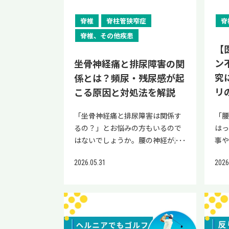
動物性脂肪をとりすぎない 清涼飲
連記
化しやすい腰痛の違いなどについ
因
齢や基礎疾患、遺伝子の病気など
足
料水・菓子類・アルコールを控え
症
て解説します。 ご自身の腰痛がど
つい
が関係していると考えられていま
れが
脊椎
脊柱管狭窄症
脊
めにする 白米や白いパン（精製し
かり
ちらに該当するかを知る判断材料
法に
す。 偽痛風の発症リスクを高める
原
脊椎、その他疾患
た穀類）に偏らず、玄米・雑穀・
風
になりますので、ぜひ最後までご
自
原因 偽痛風の発症リスクを高める
イ
【
麦などを取り入れる 果物や乳製品
つい
覧ください。 当院「リペアセルク
はぜ
原因として、以下が挙げられま
かり
ン
は適量にし、塩分を控える なお、
風
坐骨神経痛と排尿障害の関
リニック」では公式LINEで、再生
院
す。 加齢 基礎疾患 マグネシウム
し
これらの原則を満たしていれば、
理由
究
係とは？頻尿・残尿感が起
医療の情報提供や簡易オンライン
式L
不足 鉄分の過剰摂取 外傷・手術
う
和食以外の料理でも問題ありませ
する
診断を行っています。 腰痛だけど
リ
こる原因と対処法を解説
易
それぞれの原因について詳しく解
ス
ん。無理なく続けられる範囲で取
甲
自転車に乗りたいとお考えの方
す。
説します。 加齢 偽痛風は高齢者に
な
り入れてみましょう。 動脈硬化の
下
や、再生医療に興味関心のある方
「
「坐骨神経痛と排尿障害は関係す
の
多い病気です。年齢が上がるほど
ケー
食事療法｜おすすめの食べ物 ここ
剰症
は、お気軽にご登録ください。 自
はっ
るの？」とお悩みの方もいるので
る
関節にピロリン酸カルシウム結晶
な
では、動脈硬化の予防に積極的に
活習
転車で腰痛が治ったとされる要因
事
はないでしょうか。腰の神経が圧
い。
がたまりやすくなることがわかっ
は
取り入れたい食べ物を紹介しま
の
自転車で腰痛が治ったとされる要
腰
迫されると、足のしびれだけでな
じる
ています。 実際に60歳以上の方で
であ
す。 以下の食品は、コレステロー
足、
2026.05.31
2026
因は、主に以下の3点です。 血流
関
く頻尿や残尿感などの尿トラブル
生
は、以下の割合で関節の石灰化
に疲
ルや中性脂肪の管理、血管のプラ
の投
が改善しやすい 体幹や下肢筋力を
ミ
が現れることがあります。 本記事
は、
（ピロリン酸カルシウムなどが沈
た
ーク（脂肪などのかたまり）の形
や遺
鍛えやすい 腰への衝撃が少ない 血
え
では、坐骨神経痛と排尿障害の関
と
着している状態）が確認されてい
みの
成を抑えることに役立つと考えら
ウ
流が改善しやすい 自転車は有酸素
いま
係や原因、気をつけるべきサイン
関
ます。 年齢 石灰化の割合 60歳
場
れています。 食品 期待される働き
が
運動の一種です。脚の大きな筋肉
し
について詳しく解説します。この
が出
7〜10％ 65〜75歳 10〜15％ 85歳
る可
青背魚（サバ・アジ・イワシな
は
をリズムよく動かすため、血流が
は
記事を読めば、頻尿・残尿感が坐
が別