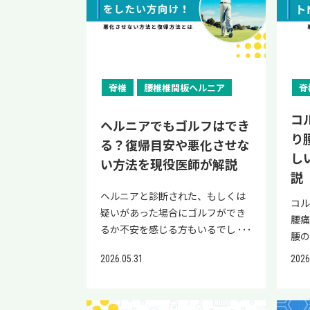
以上 30〜50％ （文献1） 一方、
う
ど） EPA・DHAなどの多価不飽和
いま
改善しやすい運動ともいえます。
さ
骨神経痛からきているのか、別の
良
55歳以下での石灰化はまれです。
体
脂肪酸が、LDLコレステロールを
は
慢性腰痛の場合、筋緊張や運動不
るこ
疾患からきているのかを見分ける
がか
この年代で石灰化が見られる場合
り
減らす働きや血栓リスクの低減に
赤
足が原因で、痛みが続いたり強く
現
ポイントがわかるので、ぜひ最後
て負
は、なんらかの病気や遺伝が関係
です
つながるとされる 大豆製品（豆
りま
なったりする方もいます。 また、
て
までご一読ください。 当院「リペ
骨
していることが多いです。 基礎疾
重
腐・納豆・高野豆腐） 飽和脂肪酸
の
腰痛診療ガイドライン2019では、
ニ
アセルクリニック」の公式LINEで
て動
患 以下のような病気は偽痛風の発
題
脊椎
腰椎椎間板ヘルニア
脊
が少なくコレステロールを含まな
があ
慢性腰痛では運動療法が有用であ
活
は、再生医療の情報提供と簡易オ
調
症に関連すると考えられていま
で
い、良質なたんぱく源 ・緑黄色野
ク・
ると示されています。（文献1）
す
ンライン診断を実施しておりま
す
す。 基礎疾患 詳細 甲状腺機能低
場
コ
菜 ・海藻 ・きのこ ・こんにゃく
ばり
ヘルニアでもゴルフはでき
自転車は体への衝撃が少なく、比
も
す。 坐骨神経痛における排尿障害
ます
下症 甲状腺ホルモンの分泌が不足
イン
り
・食物繊維がコレステロールの吸
服
る？復帰目安や悪化させな
較的取り入れやすい運動です。た
まで
について気になることがある方
下
する病気 副甲状腺機能亢進症 副甲
が
着・排泄に役立つ ・カリウムが高
れる
し
だし、腰痛発症直後で強い痛みが
セル
は、ぜひ一度公式LINEにご登録く
い方法を現役医師が解説
痛が
状腺ホルモンが過剰に分泌される
が
血圧予防にも役立つ 未精製穀類
の違
説
あるときや、自転車に乗って悪化
は
ださい。 坐骨神経痛と排尿障害の
が
病気 これらの病気はカルシウムな
合
（玄米・麦飯・雑穀・全粒粉パ
は
するときは無理に乗らないでくだ
ン
関係 項目 内容 排尿障害とはどの
ヘルニアと診断された、もしくは
は
どの代謝を乱すため、ピロリン酸
響も
コ
ン・そば） 食物繊維が豊富で、血
れ
さい。 体幹や下肢筋力を鍛えやす
す
ような症状か 頻尿・残尿感・尿漏
疑いがあった場合にゴルフができ
る可
カルシウムの沈着がしやすくなる
くな
腰
糖値の急な上昇を抑えやすい （文
の
い 自転車は、太ももやおしりなど
度公
れ・排尿困難などの症状 坐骨神経
るか不安を感じる方もいるでしょ
っ
と考えられています。 マグネシウ
な
腰
献1） これらの食品をバランスよ
伴
下半身の筋肉を繰り返し使う運動
痛と
痛が排尿障害を引き起こすメカニ
う。ヘルニアでも、ゴルフができ
関
ム不足 マグネシウムが不足すると
れ
す
く取り入れると、動脈硬化の予防
着
です。姿勢を維持するために、体
2026.05.31
2026
ある
ズム 腰の神経圧迫による膀胱機能
る場合があります。 ただし、ゴル
痛
偽痛風の発症リスクが高まると考
が弱
ば
や進行を抑える食事管理につなが
数
幹も働きます。 自転車運動により
と
への影響 鍵を握る「馬尾神経」の
フの継続については自己判断せ
問
えられています。ピロリン酸カル
せん
り
ります。 動脈硬化予防に良い飲み
献1
太ももの筋肉が増加したといった
ビ
役割 膀胱・直腸機能を担う重要な
ず、医療機関を受診して医師に判
で
シウムの結合前であるピロリン酸
細
に
物と果物 飲み物や果物も、選び方
に