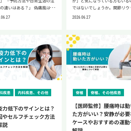
」 「予防方法や日常生活の注
か」と気になっている方もいる
の違いはある？」 偽痛風は、
ではないでしょうか。関節リウ
などの大きな関節にピロリン酸
チは、完治は難しい病気ですが
.06.27
2026.06.27
ルシウム結晶が沈着して炎症を
寛解（かんかい）と呼ばれる症
こす病気です。生活習慣などが
がほぼない状態を目指すことは
因になることはほとんどありま
きます。 本記事では、リウマチ
ん。痛風は足の親指の付け根な
完治できるかどうかから、寛解
に尿酸塩結晶が沈着して炎症を
基準、寛解を目指すために大切
こす病気で、生活習慣が原因に
こと、治療を受けないリスクな
ことが多いです。 本記事で
を解説します。寛解を目指すた
、偽痛風と痛風の病態・診断
の治療方法や日常生活で注意す
・治療法・予防法について解説
き点についても紹介するので、
ます。見分け方のポイントも解
考にしてください。 なお、リウ
しているため、自分が偽痛風と
チに対しては、再生医療も治療
科疾患
内科疾患、その他
脊椎
脊椎、その他疾患
風のどちらであるのかを判断し
択肢の一つです。リウマチの痛
【医師監修】腰痛時は動
方も参考にしてください。 当
などのお悩みを今すぐ解消した
疫力低下のサインとは？
「リペアセルクリニック」の公
い・再生医療に興味がある方は
た方がいい？安静が必要
因やセルフチェック方法
INEでは、再生医療の情報提供
当院「リペアセルクリニック」
ケースやおすすめの運動
解説
簡易オンライン診断を実施して
電話相談までお問い合わせくだ
解説